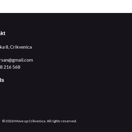
kt
ka 8, Crikvenica
rsan@gmail.com
8 216 568
ls
© 2026 Move up Crikvenica. All rights reserved.